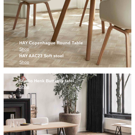
HAY Copenhague Round Table
Shop
HAY AAC23 Soft stoel
Shop
Studio Henk Butterfly tafel
Shop