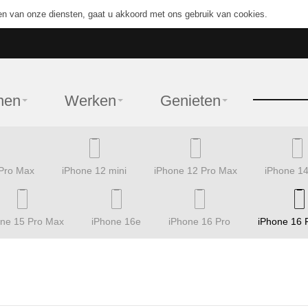
en van onze diensten, gaat u akkoord met ons gebruik van cookies.
nen
Werken
Genieten
 Pro Max
iPhone 12 mini
iPhone 12 Pro Max
iPhone 14
one 15 Pro Max
iPhone 16e
iPhone 16 Pro
iPhone 16 