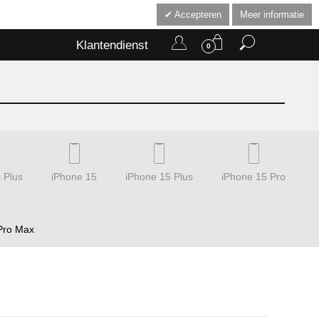
Accepteren
Meer informatie
Klantendienst
0
 Plus
iPhone 15
iPhone 15 Plus
iPhone 15 Pro
Pro Max