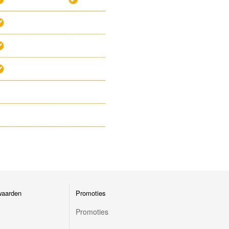
waarden
Promoties
Promoties