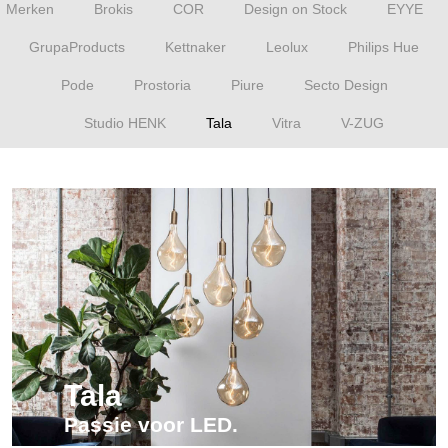
Merken
Brokis
COR
Design on Stock
EYYE
GrupaProducts
Kettnaker
Leolux
Philips Hue
Pode
Prostoria
Piure
Secto Design
Studio HENK
Tala
Vitra
V-ZUG
Tala
Passie voor LED.