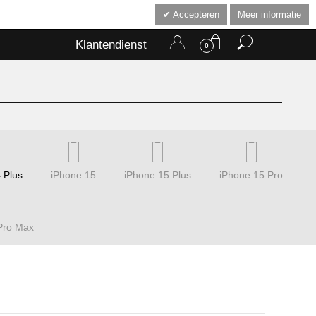
Accepteren
Meer informatie
Klantendienst
0
 Plus
iPhone 15
iPhone 15 Plus
iPhone 15 Pro
Pro Max