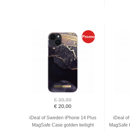
Promo
€ 39,99
€ 20,00
iDeal of Sweden iPhone 14 Plus
iDeal o
MagSafe Case golden twilight
MagSafe C