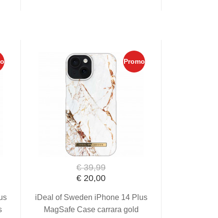
o
Promo
€ 39,99
€ 20,00
us
iDeal of Sweden iPhone 14 Plus
s
MagSafe Case carrara gold