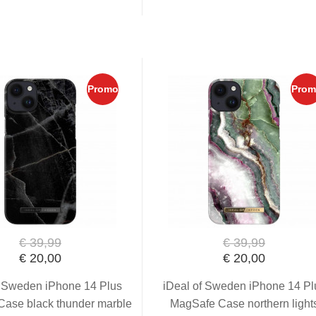
Promo
Prom
€ 39,99
€ 39,99
€ 20,00
€ 20,00
f Sweden iPhone 14 Plus
iDeal of Sweden iPhone 14 Pl
ase black thunder marble
MagSafe Case northern light