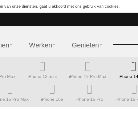
en van onze diensten, gaat u akkoord met ons gebruik van cookies.
nen
Werken
Genieten
 Pro Max
iPhone 12 mini
iPhone 12 Pro Max
iPhone 14
one 15 Pro Max
iPhone 16e
iPhone 16 Pro
iPhone 16 