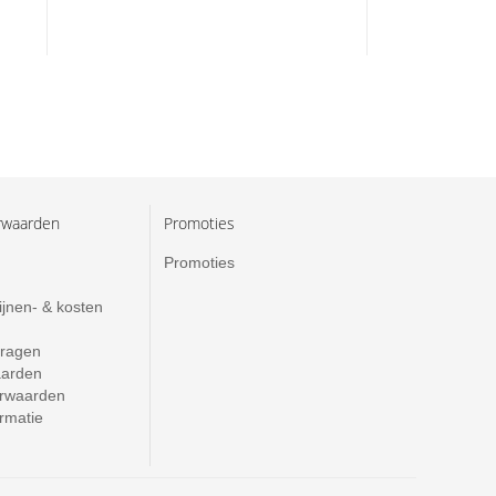
rwaarden
Promoties
Promoties
ijnen- & kosten
vragen
aarden
rwaarden
ormatie