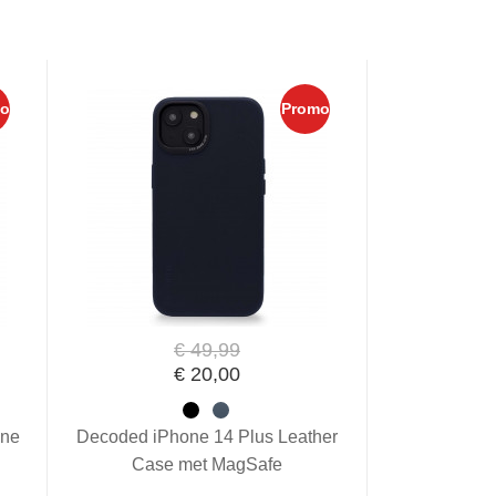
o
Promo
€ 49,99
€ 20,00
one
Decoded iPhone 14 Plus Leather
Case met MagSafe