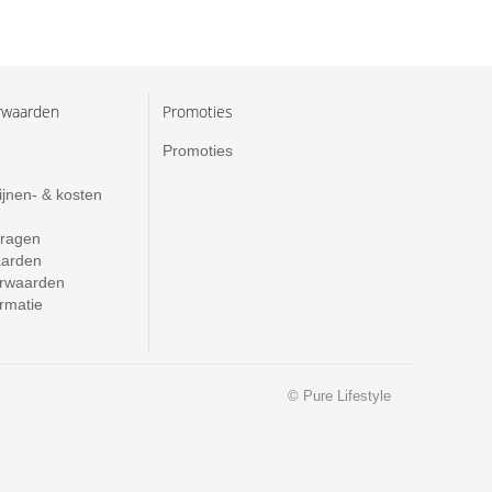
rwaarden
Promoties
Promoties
ijnen- & kosten
vragen
aarden
rwaarden
ormatie
© Pure Lifestyle