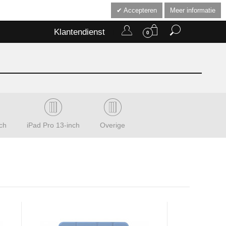
Accepteren
Meer informatie
Klantendienst
0
ch
iPad Pro 13-inch
Overige