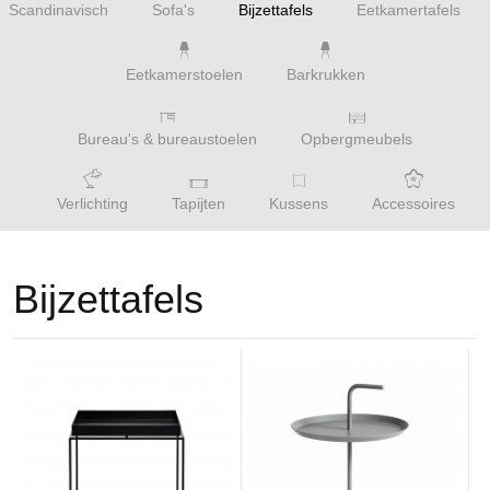
Scandinavisch
Sofa's
Bijzettafels
Eetkamertafels
Eetkamerstoelen
Barkrukken
Bureau's & bureaustoelen
Opbergmeubels
Verlichting
Tapijten
Kussens
Accessoires
Bijzettafels