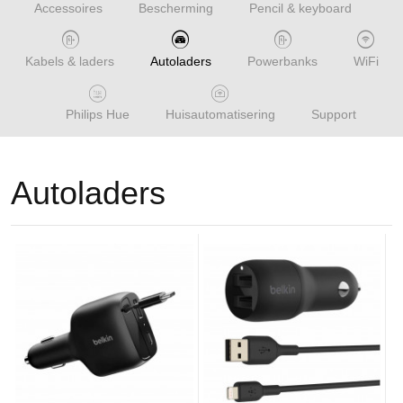
Accessoires
Bescherming
Pencil & keyboard
Kabels & laders
Autoladers
Powerbanks
WiFi
Philips Hue
Huisautomatisering
Support
Autoladers