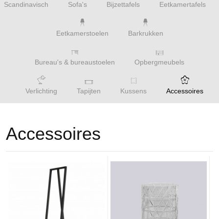
Scandinavisch
Sofa's
Bijzettafels
Eetkamertafels
Eetkamerstoelen
Barkrukken
Bureau's & bureaustoelen
Opbergmeubels
Verlichting
Tapijten
Kussens
Accessoires
Accessoires