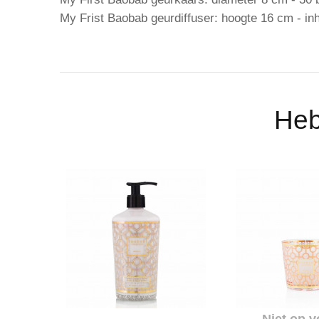
My Frist Baobab geurdiffuser: hoogte 16 cm - in
Heb
Niet op v