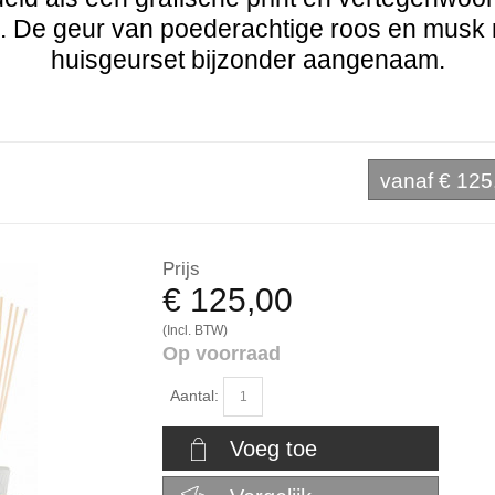
e. De geur van poederachtige roos en musk
huisgeurset bijzonder aangenaam.
vanaf
€ 125
Prijs
€ 125,00
(Incl. BTW)
Op voorraad
Aantal:
Voeg toe