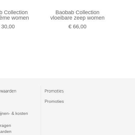
 Collection
Baobab Collection
Bao
rème women
vloeibare zeep women
 30,00
€ 66,00
rwaarden
Promoties
Promoties
ijnen- & kosten
vragen
aarden