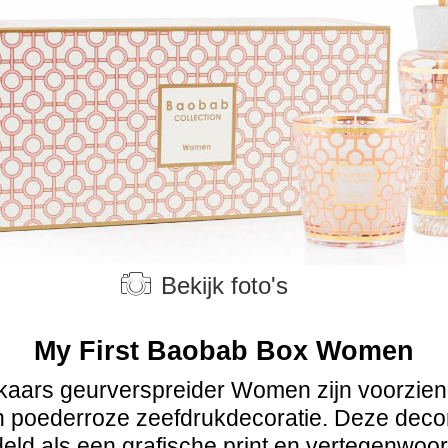
Bekijk foto's
My First Baobab Box Women
kaars geurverspreider Women zijn voorzien
 poederroze zeefdrukdecoratie. Deze decor
ld als een grafische print en vertegenwoor