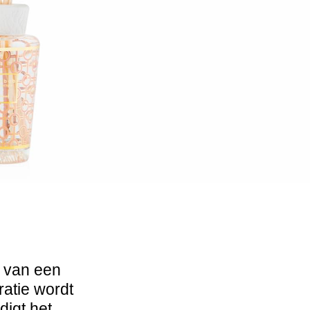
 van een
atie wordt
digt het