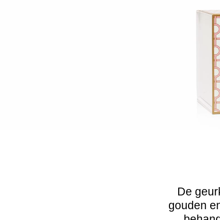
De geur
gouden en
behande