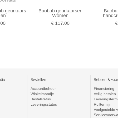
ab geurkaars
Baobab geurkaarsen
Baobab
en
Women
handc
,00
€ 117,00
€
dia
Bestellen
Betalen & voo
Accountbeheer
Financiering
Winkelmandje
Veilig betalen
Bestelstatus
Leveringsterm
Leveringsstatus
Ruiltermijn
Veelgestelde 
Servicevoorw