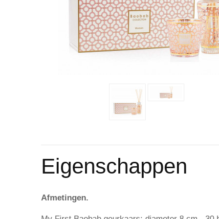
Eigenschappen
Afmetingen.
My First Baobab geurkaars: diameter 8 cm - 30 