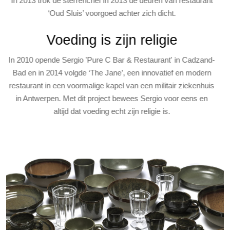
In 2013 trok de sterrenchef in 2013 de deuren van restaurant
‘Oud Sluis’ voorgoed achter zich dicht.
Voeding is zijn religie
In 2010 opende Sergio 'Pure C Bar & Restaurant' in Cadzand-
Bad en in 2014 volgde ‘The Jane’, een innovatief en modern
restaurant in een voormalige kapel van een militair ziekenhuis
in Antwerpen. Met dit project bewees Sergio voor eens en
altijd dat voeding echt zijn religie is.