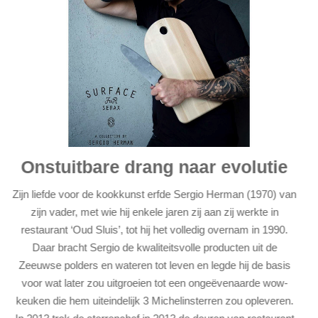
Onstuitbare drang naar evolutie
Zijn liefde voor de kookkunst erfde Sergio Herman (1970) van
zijn vader, met wie hij enkele jaren zij aan zij werkte in
restaurant ‘Oud Sluis’, tot hij het volledig overnam in 1990.
Daar bracht Sergio de kwaliteitsvolle producten uit de
Zeeuwse polders en wateren tot leven en legde hij de basis
voor wat later zou uitgroeien tot een ongeëvenaarde wow-
keuken die hem uiteindelijk 3 Michelinsterren zou opleveren.