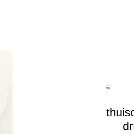

thuis
dr