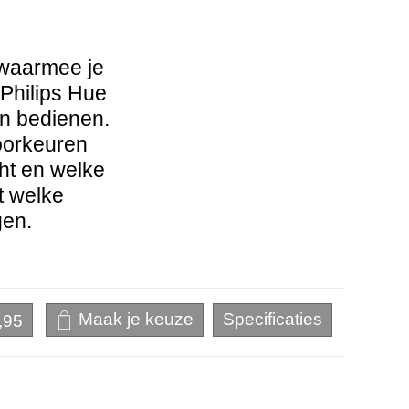
 waarmee je
 Philips Hue
an bedienen.
oorkeuren
cht en welke
t welke
gen.
,95