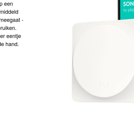
op een
gemiddeld
r meegaat -
bruiken.
t er eentje
j de hand.