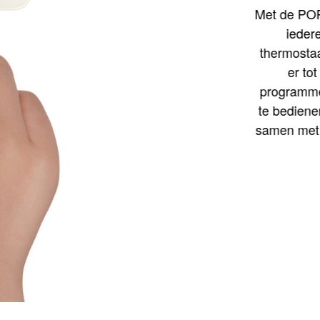
Met de POP 
iedere
thermostaa
er tot
programmer
te bediene
samen met 