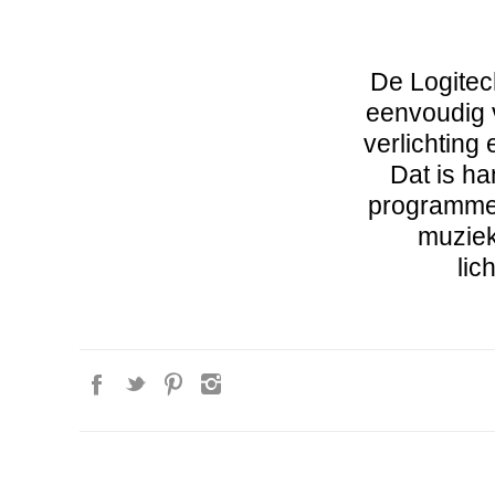
De Logitec
eenvoudig v
verlichting
Dat is h
programmere
muziek
lic