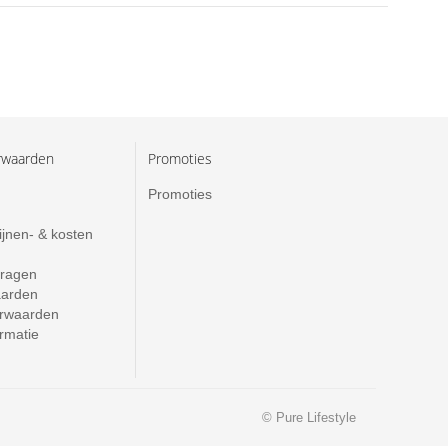
rwaarden
Promoties
Promoties
ijnen- & kosten
vragen
aarden
rwaarden
ormatie
© Pure Lifestyle