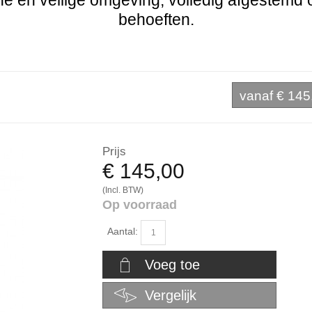
e en veilige omgeving, volledig afgestemd 
behoeften.
vanaf
€ 145
Prijs
€ 145,00
(Incl. BTW)
Op voorraad
Aantal:
Voeg toe
Vergelijk