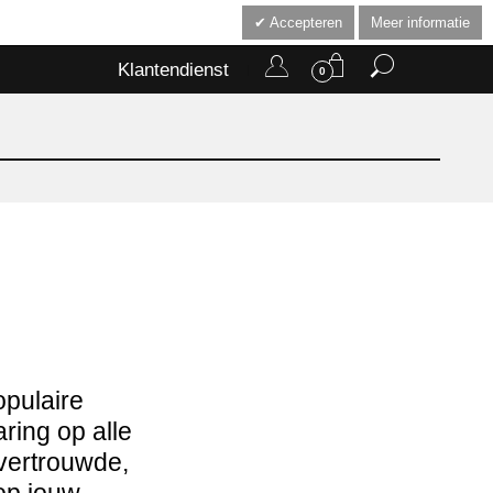
Accepteren
Meer informatie
Klantendienst
0
pulaire
ring op alle
vertrouwde,