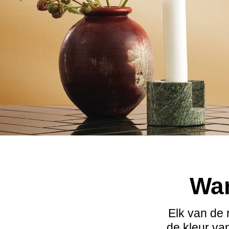
War
Elk van de 
de kleur va