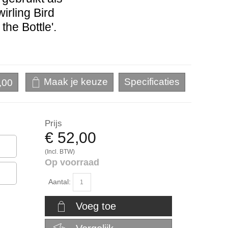
irling Bird
the Bottle'.
,00
Prijs
€ 52,00
(Incl. BTW)
Op voorraad
Aantal:
Voeg toe