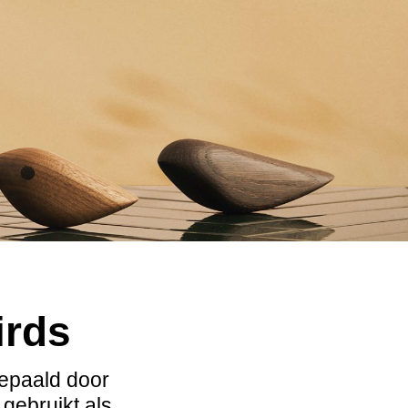
irds
bepaald door
gebruikt als