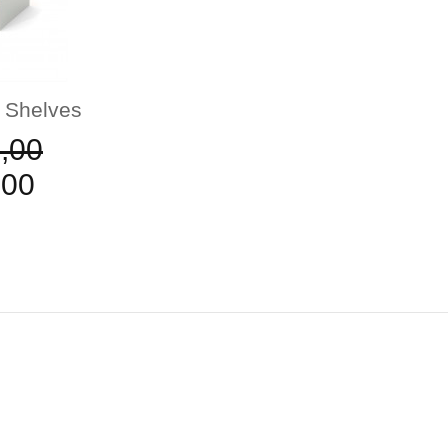
U Shelves
,00
,00