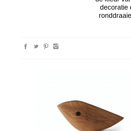
decoratie 
ronddraaien