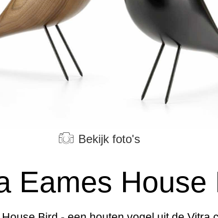
Bekijk foto's
ra Eames House 
ouse Bird - een houten vogel uit de Vitra col