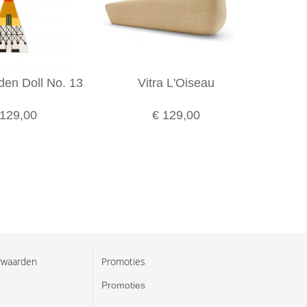
den Doll No. 13
Vitra L'Oiseau
Vitra W
 129,00
€ 129,00
rwaarden
Promoties
Promoties