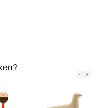
eken?