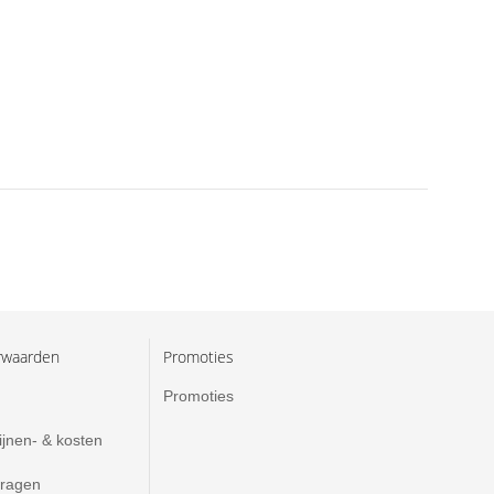
rwaarden
Promoties
Promoties
ijnen- & kosten
vragen