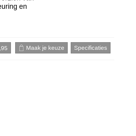
euring en
,95