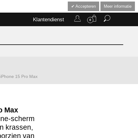
Accepteren
Meer informatie
Klantendienst
0
iPhone 15 Pro Max
ro Max
hone-scherm
en krassen,
oorzien van