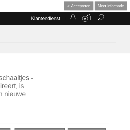
Accepteren
Meer informatie
Klantendienst
0
schaaltjes -
reert, is
een nieuwe