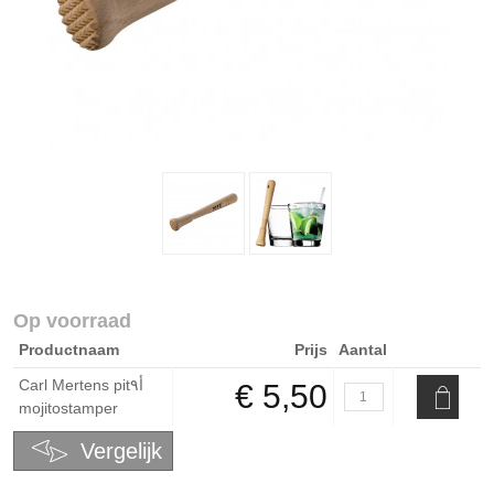
Op voorraad
Productnaam
Prijs
Aantal
Carl Mertens pitﺃ٩
€ 5,50
mojitostamper
Vergelijk