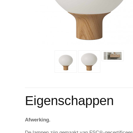
Eigenschappen
Afwerking.
De lampen zijn gemaakt van FSC®-gecertificeerd