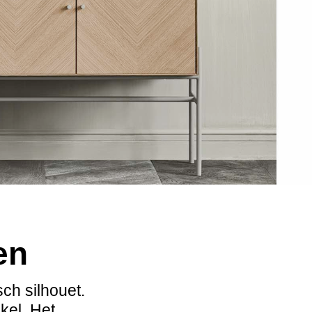
en
ch silhouet.
kel. Het