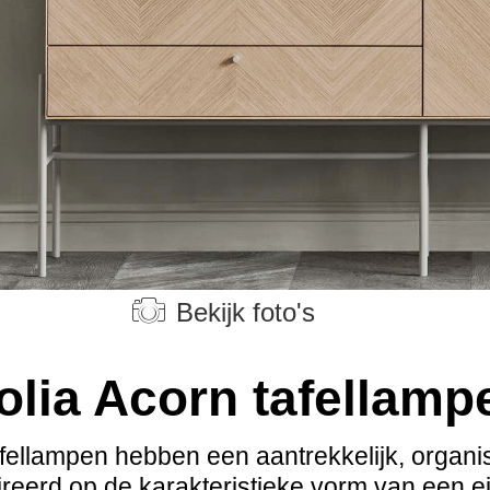
Bekijk foto's
olia Acorn tafellamp
fellampen hebben een aantrekkelijk, organis
reerd op de karakteristieke vorm van een ei