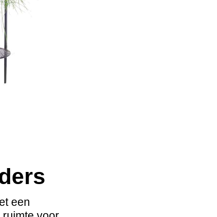
ders
et een
t ruimte voor