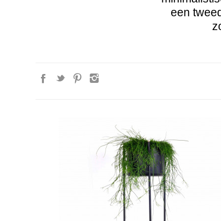
een tweede
z