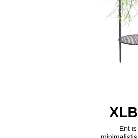
XLB
Ent i
minimalistis