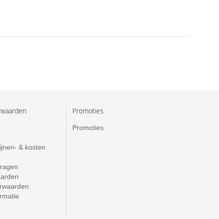
rwaarden
Promoties
Promoties
ijnen- & kosten
vragen
aarden
rwaarden
ormatie