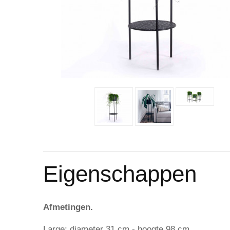
Eigenschappen
Afmetingen.
Large: diameter 31 cm - hoogte 98 cm