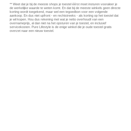
** Weet dat je bij de meeste shops je toestel éérst moet insturen vooraleer je
de werkelijke waarde te weten komt. En dat bij de meeste winkels geen directe
korting wordt toegekend, maar wel een tegoedbon voor een volgende
aankoop. En dus niet upfront - en rechtstreeks - als korting op het toestel dat
je wil kopen. Hou dus rekening met wat je netto overhoudt van een
overnameprijs, al dan niet na het opsturen van je toestel, en inclusief
servicekosten. Pure Lifestyle is de enige winkel die je oude toestel gratis
overzet naar een nieuw toestel.