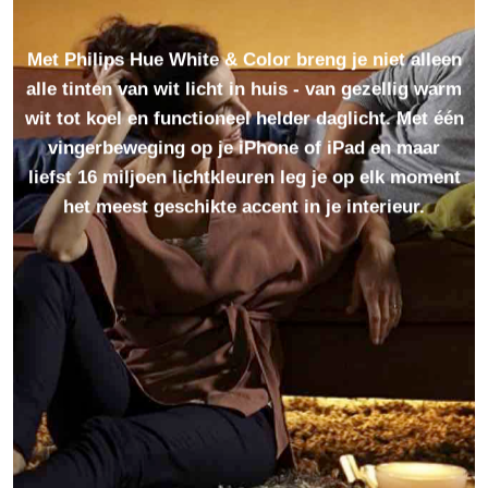
Met Philips Hue White & Color breng je niet alleen
alle tinten van wit licht in huis - van gezellig warm
wit tot koel en functioneel helder daglicht. Met één
vingerbeweging op je iPhone of iPad en maar
liefst 16 miljoen lichtkleuren leg je op elk moment
het meest geschikte accent in je interieur.