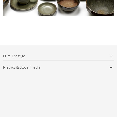
Pure Lifestyle
Nieuws & Social media
Bestellen
Serax Surface by Sergio
Betalen & voorwaarden
Herman Café Lungo koffiemok
met bordje Indi Grey
vanaf
Promoties
€ 24,00