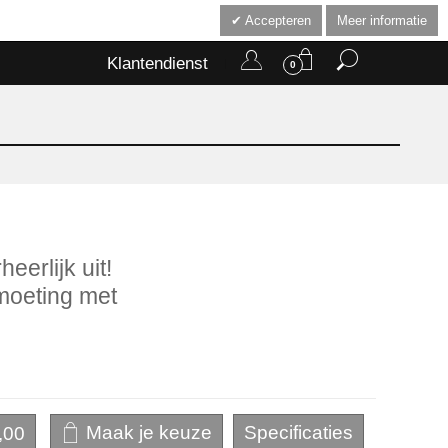
Accepteren
Meer informatie
Klantendienst
0
eerlijk uit!
moeting met
,00