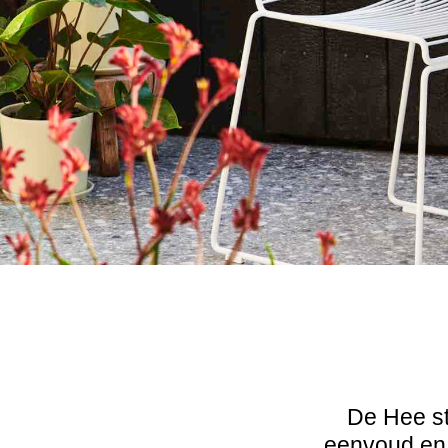
De Hee st
eenvoud en k