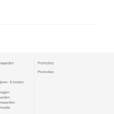
rwaarden
Promoties
Promoties
ijnen- & kosten
vragen
aarden
rwaarden
ormatie