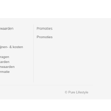
rwaarden
Promoties
Promoties
ijnen- & kosten
vragen
aarden
rwaarden
ormatie
© Pure Lifestyle