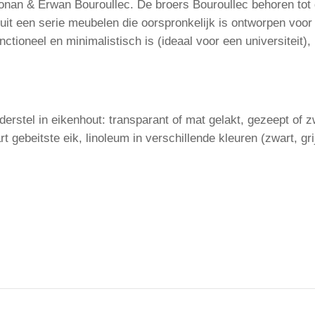
nan & Erwan Bouroullec. De broers Bouroullec behoren tot
it een serie meubelen die oorspronkelijk is ontworpen voo
tioneel en minimalistisch is (ideaal voor een universiteit), 
rstel in eikenhout: transparant of mat gelakt, gezeept of zwa
rt gebeitste eik, linoleum in verschillende kleuren (zwart, g