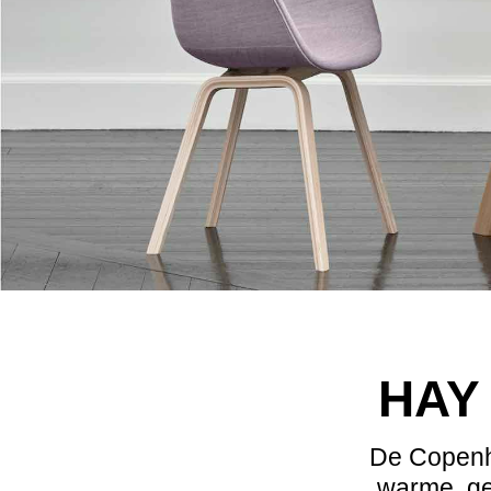
HAY 
De Copenha
warme, gez