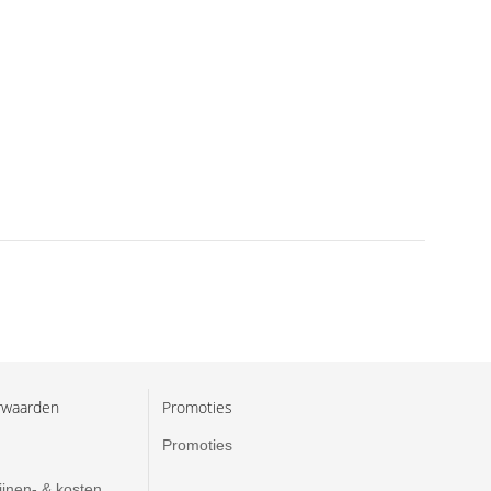
rwaarden
Promoties
Promoties
ijnen- & kosten