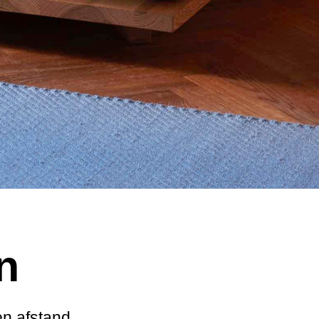
n
en afstand