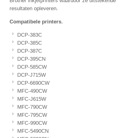
Brother inkjetprinters waardoor ze uitstekende
resultaten opleveren.
Compatibele printers.
DCP-383C
DCP-385C
DCP-387C
DCP-395CN
DCP-585CW
DCP-J715W
DCP-6690CW
MFC-490CW
MFC-J615W
MFC-790CW
MFC-795CW
MFC-990CW
MFC-5490CN