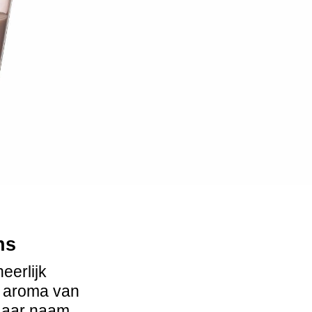
ns
eerlijk
t aroma van
Haar naam