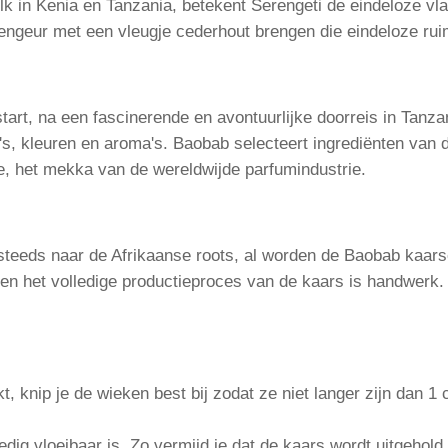
k in Kenia en Tanzania, betekent Serengeti de eindeloze vlak
geur met een vleugje cederhout brengen die eindeloze ruim
art, na een fascinerende en avontuurlijke doorreis in Tanza
's, kleuren en aroma's. Baobab selecteert ingrediënten van 
e, het mekka van de wereldwijde parfumindustrie.
steeds naar de Afrikaanse roots, al worden de Baobab kaarse
 het volledige productieproces van de kaars is handwerk. 
t, knip je de wieken best bij zodat ze niet langer zijn dan
dig vloeibaar is. Zo vermijd je dat de kaars wordt uitgehold.