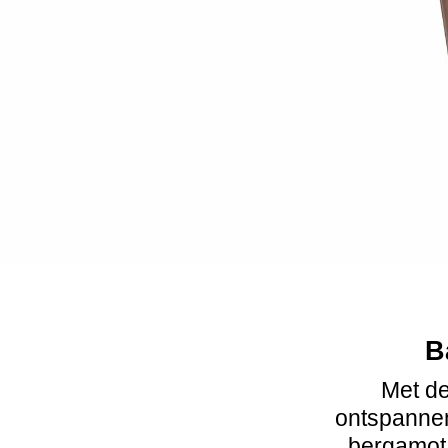
B
Met de
ontspannen
bergamot