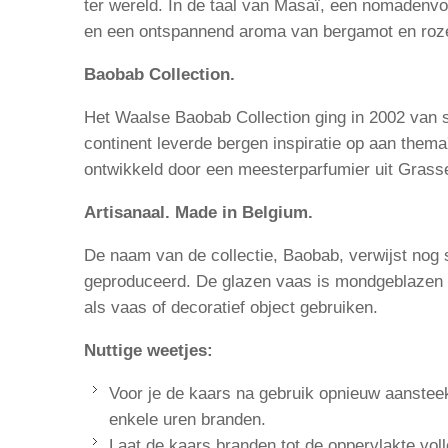
ter wereld. In de taal van Masaï, een nomadenvol
en een ontspannend aroma van bergamot en rozen
Baobab Collection.
Het Waalse Baobab Collection ging in 2002 van st
continent leverde bergen inspiratie op aan thema
ontwikkeld door een meesterparfumier uit Grass
Artisanaal. Made in Belgium.
De naam van de collectie, Baobab, verwijst nog 
geproduceerd. De glazen vaas is mondgeblazen en
als vaas of decoratief object gebruiken.
Nuttige weetjes:
Voor je de kaars na gebruik opnieuw aansteek
enkele uren branden.
Laat de kaars branden tot de oppervlakte volle