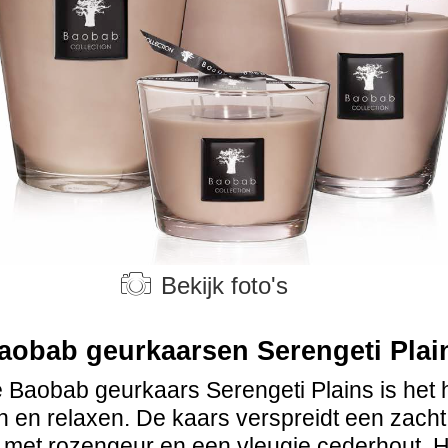
Bekijk foto's
aobab geurkaarsen Serengeti Plai
 Baobab geurkaars Serengeti Plains is het h
 en relaxen. De kaars verspreidt een zach
 met rozengeur en een vleugje cederhout. 