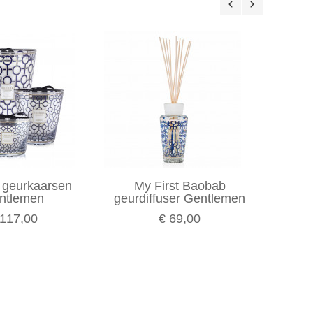
 geurkaarsen
My First Baobab
Baoba
ntlemen
geurdiffuser Gentlemen
 117,00
€ 69,00