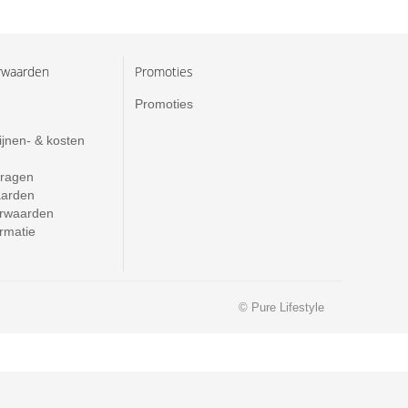
rwaarden
Promoties
Promoties
ijnen- & kosten
vragen
aarden
rwaarden
ormatie
© Pure Lifestyle