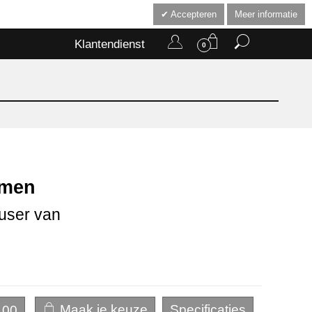
Accepteren
Meer informatie
Klantendienst
0
emen
fuser van
,00