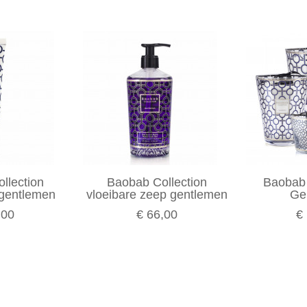
llection
Baobab Collection
Baobab
gentlemen
vloeibare zeep gentlemen
Ge
,00
€ 66,00
€